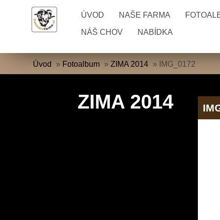
ÚVOD
NAŠE FARMA
FOTOAL
NÁŠ CHOV
NABÍDKA
Úvod
»
Fotoalbum
»
ZIMA 2014
»
IMG_0172
ZIMA 2014
IM