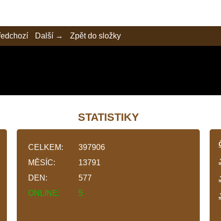
edchozí
Další →
Zpět do složky
STATISTIKY
CELKEM:
397906
MĚSÍC:
13791
DEN:
577
ONLINE:
5