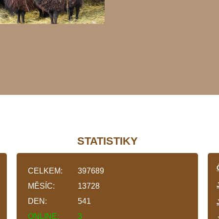
STATISTIKY
CELKEM:
397689
MĚSÍC:
13728
DEN:
541
ONLINE:
3