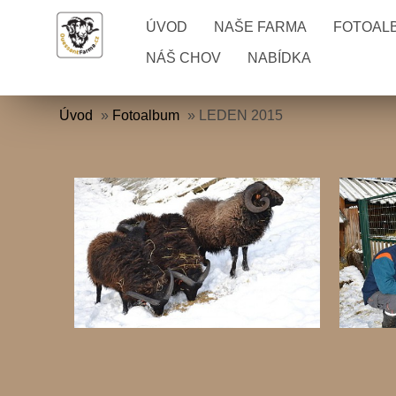
ÚVOD
NAŠE FARMA
FOTOAL
NÁŠ CHOV
NABÍDKA
Úvod
»
Fotoalbum
»
LEDEN 2015