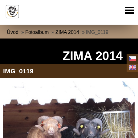
Úvod
»
Fotoalbum
»
ZIMA 2014
»
IMG_0119
ZIMA 2014
IMG_0119