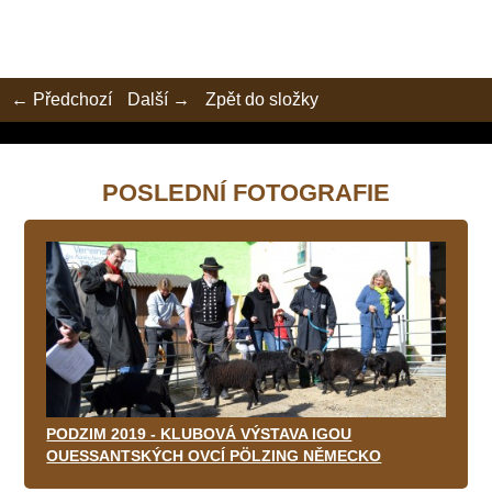
← Předchozí
Další →
Zpět do složky
POSLEDNÍ FOTOGRAFIE
PODZIM 2019 - KLUBOVÁ VÝSTAVA IGOU
OUESSANTSKÝCH OVCÍ PÖLZING NĚMECKO