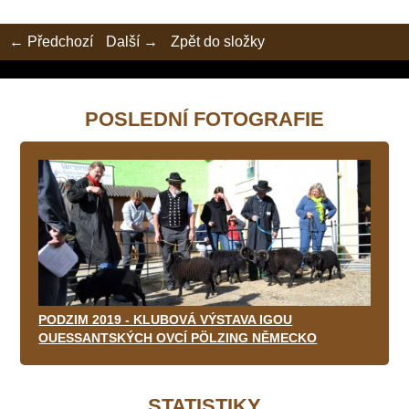
← Předchozí
Další →
Zpět do složky
POSLEDNÍ FOTOGRAFIE
PODZIM 2019 - KLUBOVÁ VÝSTAVA IGOU
OUESSANTSKÝCH OVCÍ PÖLZING NĚMECKO
STATISTIKY