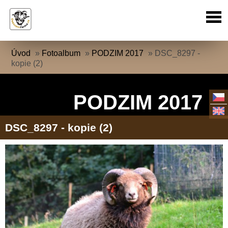
Úvod
»
Fotoalbum
»
PODZIM 2017
»
DSC_8297 -
kopie (2)
PODZIM 2017
DSC_8297 - kopie (2)