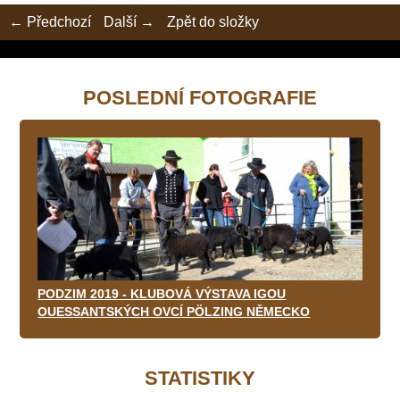
← Předchozí
Další →
Zpět do složky
POSLEDNÍ FOTOGRAFIE
PODZIM 2019 - KLUBOVÁ VÝSTAVA IGOU
OUESSANTSKÝCH OVCÍ PÖLZING NĚMECKO
STATISTIKY