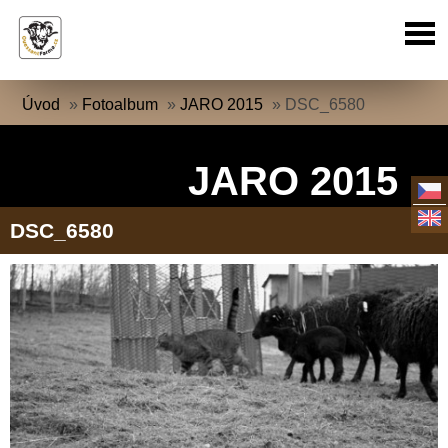
Úvod
»
Fotoalbum
»
JARO 2015
»
DSC_6580
JARO 2015
DSC_6580