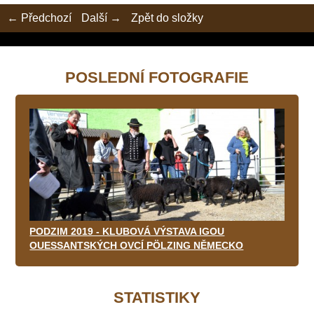
← Předchozí
Další →
Zpět do složky
POSLEDNÍ FOTOGRAFIE
PODZIM 2019 - KLUBOVÁ VÝSTAVA IGOU
OUESSANTSKÝCH OVCÍ PÖLZING NĚMECKO
STATISTIKY