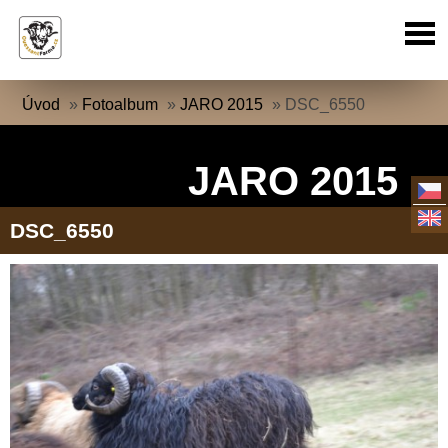
Úvod
»
Fotoalbum
»
JARO 2015
»
DSC_6550
JARO 2015
DSC_6550