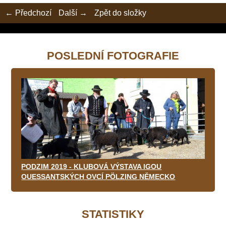
← Předchozí
Další →
Zpět do složky
POSLEDNÍ FOTOGRAFIE
PODZIM 2019 - KLUBOVÁ VÝSTAVA IGOU
OUESSANTSKÝCH OVCÍ PÖLZING NĚMECKO
STATISTIKY