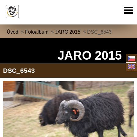
Úvod
»
Fotoalbum
»
JARO 2015
»
DSC_6543
JARO 2015
DSC_6543