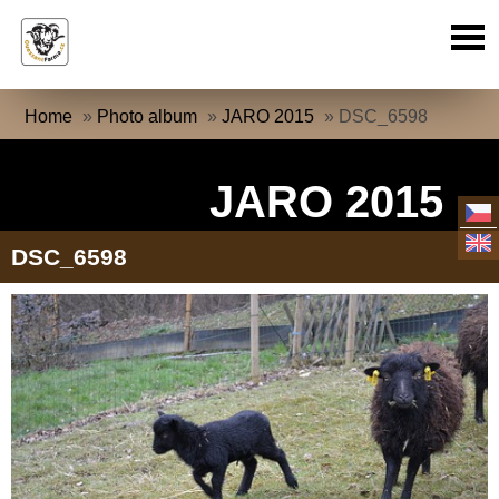
Home
»
Photo album
»
JARO 2015
»
DSC_6598
JARO 2015
DSC_6598