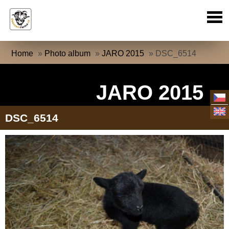
Home
»
Photo album
»
JARO 2015
»
DSC_6514
JARO 2015
DSC_6514